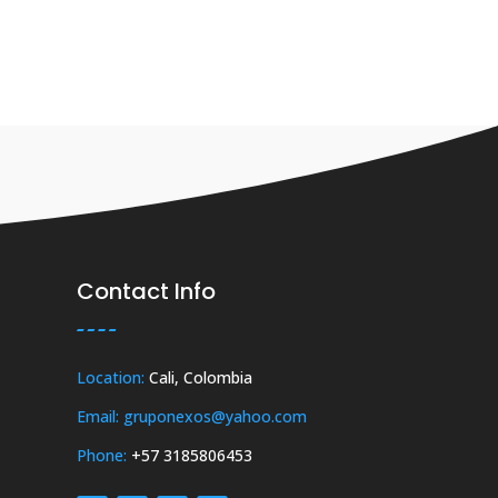
Contact Info
Location:
Cali, Colombia
Email: gruponexos@yahoo.com
Phone:
+57 3185806453